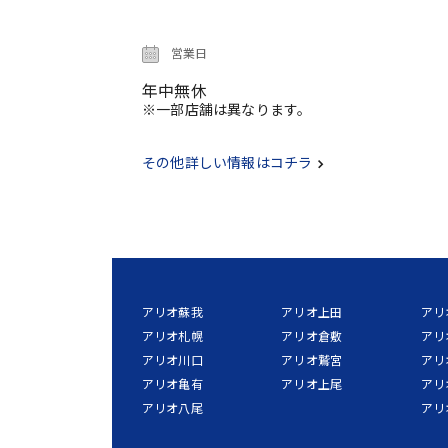
営業日
年中無休
※一部店舗は異なります。
その他詳しい情報はコチラ
アリオ蘇我
アリオ上田
アリ
アリオ札幌
アリオ倉敷
アリ
アリオ川口
アリオ鷲宮
アリ
アリオ亀有
アリオ上尾
アリ
アリオ八尾
アリ