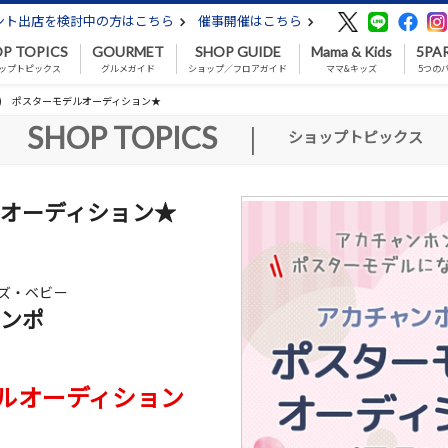
ント出店を検討中の方はこちら
催事開催はこちら
P TOPICS
GOURMET
SHOP GUIDE
Mama & Kids
5PA
ップトピックス
グルメガイド
ショップ／フロアガイド
ママ&キッズ
5つの
(日) ポスターモデルオーディション★
SHOP TOPICS
|
ショップトピックス
デルオーディション★
ッズ・ベビー
ンポ
モデルオーディション