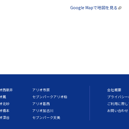
Google Mapで地図を見る
オ西新井
アリオ市原
会社概要
オ鳳
セブンパークアリオ柏
プライバシー
オ北砂
アリオ葛西
ご利用に際し
オ橋本
アリオ加古川
お問い合わせ
オ深谷
セブンパーク天美