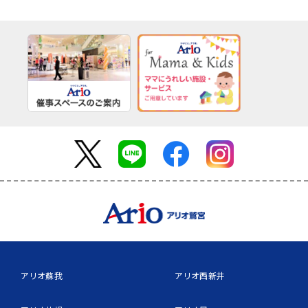
アリオ蘇我
アリオ西新井