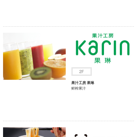
果汁工房 果琳
鲜榨果汁