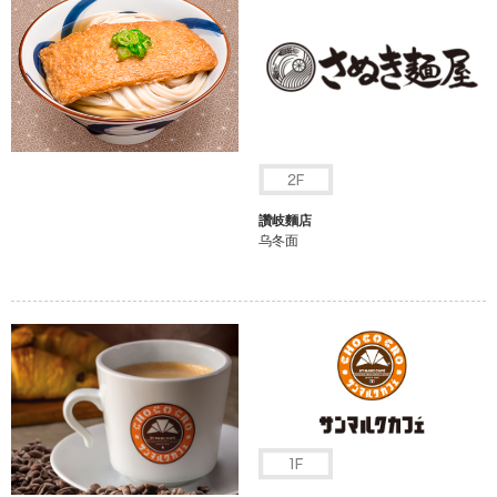
讚岐麵店
乌冬面