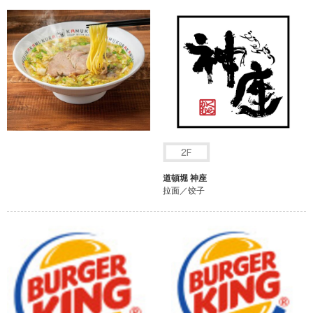
道頓堀 神座
拉面／饺子