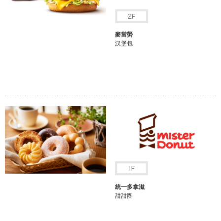
麥當勞
汉堡包
統一多拿滋
甜甜圈