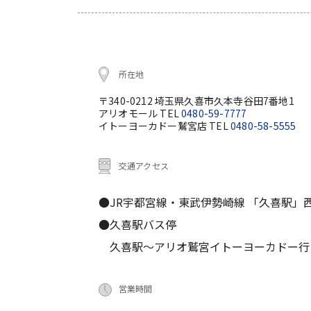
所在地
〒340-0212 埼玉県久喜市久本寺谷田7番地1
アリオモール TEL
0480-59-7777
イトーヨーカドー鷲宮店 TEL
0480-58-5555
交通アクセス
●JR宇都宮線・東武伊勢崎線 「久喜駅」
●久喜駅バス停
久喜駅～アリオ鷲宮イトーヨーカドー行 大人
営業時間