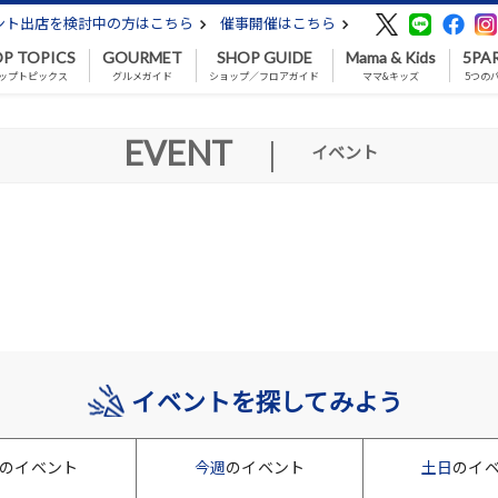
ント出店を検討中の方はこちら
催事開催はこちら
P TOPICS
GOURMET
SHOP GUIDE
Mama & Kids
5PA
ップトピックス
グルメガイド
ショップ／フロアガイド
ママ&キッズ
5つの
EVENT
|
イベント
イベントを探してみよう
のイベント
今週
のイベント
土日
のイ