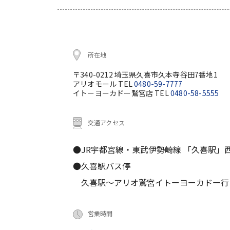
所在地
〒340-0212 埼玉県久喜市久本寺谷田7番地1
アリオモール TEL
0480-59-7777
イトーヨーカドー鷲宮店 TEL
0480-58-5555
交通アクセス
●JR宇都宮線・東武伊勢崎線 「久喜駅」
●久喜駅バス停
久喜駅～アリオ鷲宮イトーヨーカドー行 大人
営業時間