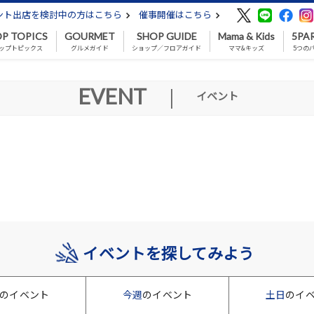
ント出店を検討中の方はこちら
催事開催はこちら
P TOPICS
GOURMET
SHOP GUIDE
Mama & Kids
5PA
ップトピックス
グルメガイド
ショップ／フロアガイド
ママ&キッズ
5つの
EVENT
|
イベント
イベントを探してみよう
のイベント
今週
のイベント
土日
のイ